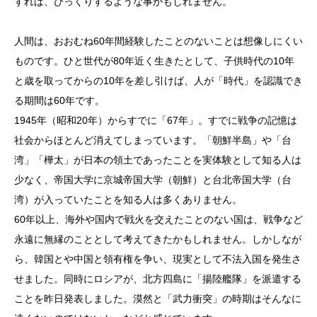
すれば、びっくりするような事かもしれません。
人間は、おおむね60年間経験したことのないことは想像しにくい
ものです。ひと世代が80年近く生きたとして、子供時代の10年
と歳を取ってからの10年を差し引けば、人が「時代」を認識でき
る期間は60年です。
1945年（昭和20年）からすでに「67年」。すでに戦争の記憶は
社会からほとんど消えてしまっています。「朝鮮半島」や「台
湾」「樺太」が日本の領土であったことを実体験として知る人は
少なく、帝国大学に京城帝国大学（朝鮮）と台北帝国大学（台
湾）が入っていたことを知る人は多くありません。
60年以上、海外や国内で戦火を交えたことのない国は、戦争など
永遠に無縁のこととして考えてきたかもしれません。しかしなが
ら、韓国とや中国と領有権を争い、現実として不法入国を発生さ
せました。同時にロシアが、北方四島に「揚陸艦隊」を派遣する
ことを昨日発表しました。漠然と「武力衝突」の時期はそんなに