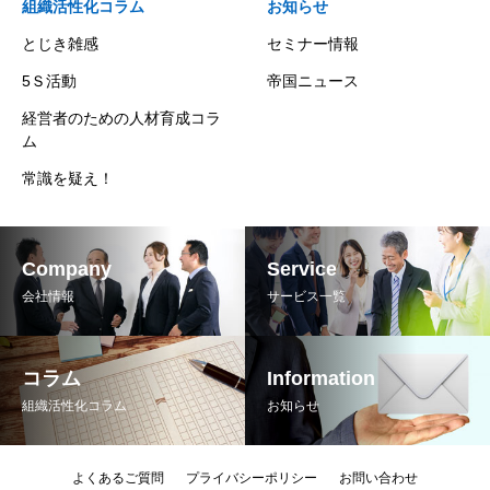
組織活性化コラム
お知らせ
とじき雑感
セミナー情報
5Ｓ活動
帝国ニュース
経営者のための人材育成コラ
ム
常識を疑え！
Company
Service
会社情報
サービス一覧
コラム
Information
組織活性化コラム
お知らせ
よくあるご質問
プライバシーポリシー
お問い合わせ