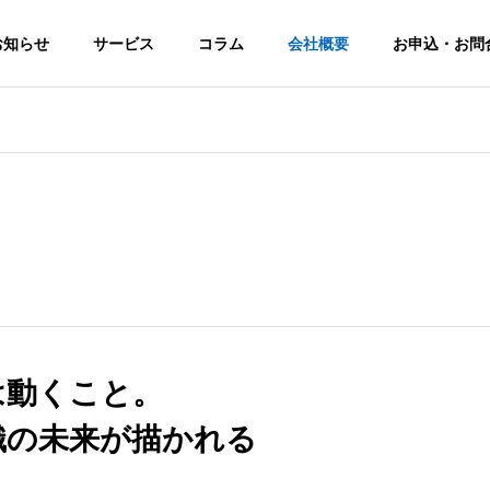
お知らせ
サービス
コラム
会社概要
お申込・お問
ン
会社概要
当社をご紹介
採用活動プロ
沿革
化プ
ジェクト
みらい塾
は動くこと。
創業20年を迎え、時代に合わせた人
セスです
ト
組織の活性化を
未来に向けた
「未来の可能
織の未来が描かれる
を
「人財獲得」を
性」を経営者と
「今」始める
ともに創る