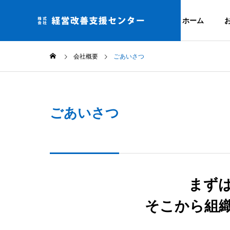
ホーム
会社概要
ごあいさつ
事業ドメイ
私たちの考え方
ごあいさつ
Service
Company
サービス
企業情報
アクセス
組織活性
まず
当社までのアク
ロジェク
そこから組
5S活動で組織
動かす