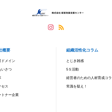
社概要
組織活性化コラム
業ドメイン
とじき雑感
あいさつ
5Ｓ活動
革
経営者のための人材育成コラ
クセス
常識を疑え！
ートナー企業