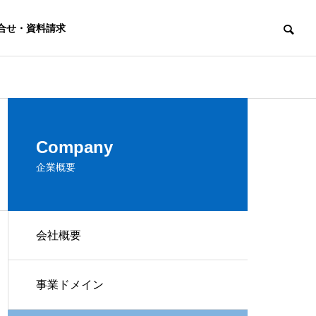
合せ・資料請求
ごあいさつ
Company
当社代表からのごあいさつです。
企業概要
パートナー企業
講演・研修
会社概要
と
私たちと協働している パートナー企業
組織活性化講演
改善クラブ
様のご紹介
から新人研修・
事業ドメイン
継続的意識改善
幹部育成研修な
を
ど