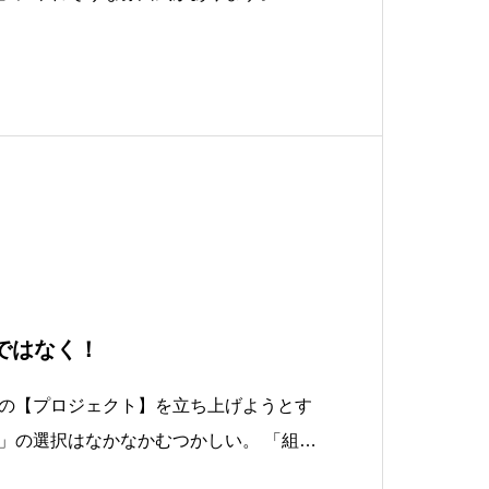
！簡単じゃねぇか！」 という「捨て台詞
こともありますから、一般的なイメージ
です。もっとも、そうしてスタートした
ではなく！
の【プロジェクト】を立ち上げようとす
」の選択はなかなかむつかしい。 「組織
は詳しく書きましたが、推進のための