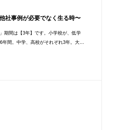
他社事例が必要でなく生る時〜
」期間は【3年】です。小学校が、低学
の6年間。中学、高校がそれぞれ3年。大学
年をかけて「卒業論文」を要求している事
底に「3年間」という単位が埋め込まれ
す。そして、日