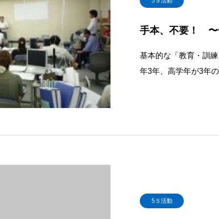
5Ｓ活動
手本、不要！ 〜
基本的な「教育・訓練
年3年、高学年が3年
が3年間の授業と、1
を考えれば、教育の根
ていることに気付きま
5Ｓ活動