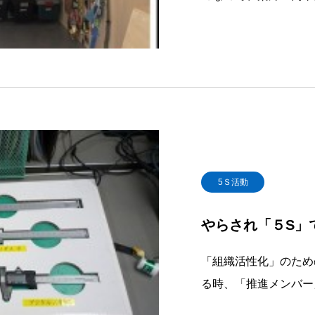
付ければいいんだろう
（ぜりふ）」を聞いた
は、「簡単」な雰囲気
「５S活動」は、
5Ｓ活動
やらされ「５S」
「組織活性化」のため
る時、「推進メンバー
活性化マニュアル」に