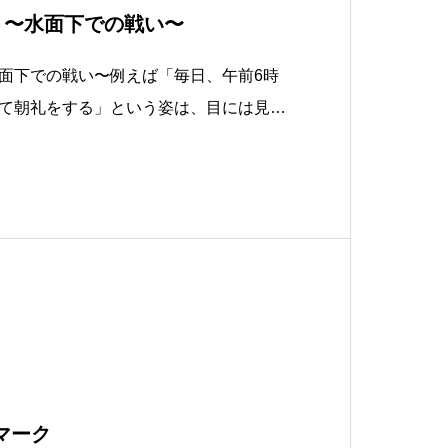
 〜水面下での戦い〜
面下での戦い〜例えば「毎日、午前6時
て朝礼をする」という姿は、目には見え
句も言わず、その時間に集合する「背
。「会議の前に、それぞれが携帯電話を
マーク