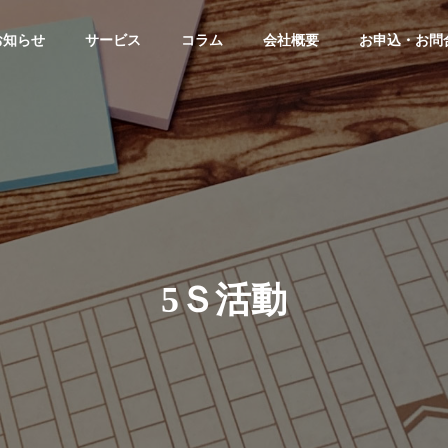
お知らせ
サービス
コラム
会社概要
お申込・お問
ン
会社概要
当社をご紹介
5Ｓ活動
採用活動プロ
沿革
化プ
ジェクト
みらい塾
創業20年を迎え、時代に合わせた人
セスです
ト
組織の活性化を
未来に向けた
「未来の可能
を
「人財獲得」を
性」を経営者と
「今」始める
ともに創る