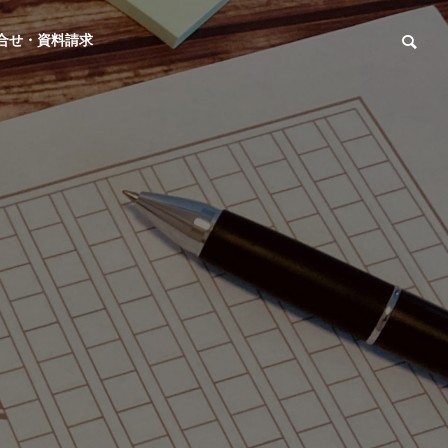
合せ・資料請求
ごあいさつ
当社代表からのごあいさつです。
パートナー企業
講演・研修
と
私たちと協働している パートナー企業
組織活性化講演
改善クラブ
様のご紹介
から新人研修・
継続的意識改善
幹部育成研修な
を
ど