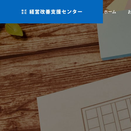
ホーム
事業ドメイ
私たちの考え方
Service
Company
サービス
企業情報
アクセス
組織活性
当社までのアク
ロジェク
5S活動で組織
動かす