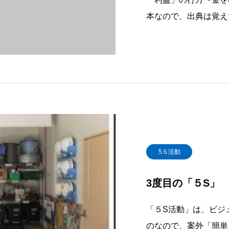
本なので、出典は覚え
しています。「【金】
となく誤解を招きそう
いう【金】とは、
5Ｓ活動
3度目の「５S」
「５S活動」は、ビジ
のなので、案外「簡単