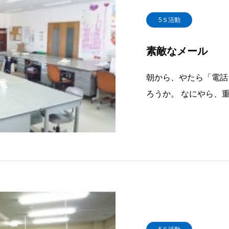
5Ｓ活動
素敵なメール
朝から、やたら「電話
ろうか。 なにやら、
や「葬式」ですら、重
ん「素敵なメール」を
は、二日前に書いた「
に、【元気