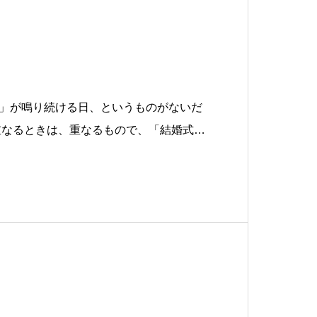
」が鳴り続ける日、というものがないだ
重なるときは、重なるもので、「結婚式」
なる月があったりする。朝から、ずいぶ
頂いた日でした。ある会社の社長から
一礼する赤羽」についての感想ととも