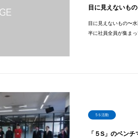
目に見えないもの
目に見えないもの〜水
半に社員全員が集まっ
る。しかし、社員が文
景」は目には見えない
置いて会議
5Ｓ活動
「５S」のベンチ