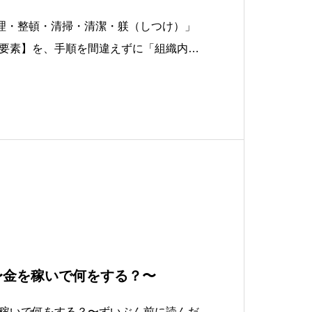
理・整頓・清掃・清潔・躾（しつけ）」
要素】を、手順を間違えずに「組織内」
や組織のコミュニケーション能力の向
め、最終的には収益構造まで変えてしま
」です。「技術」なので「目的」ではあ
〜金を稼いで何をする？〜
稼いで何をする？〜ずいぶん前に読んだ