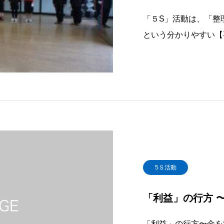
「５S」活動は、「整
という分かりやすい【
で行い、生産性の向上
上、顧客への安心を高
う「組織活性化の技術
りません。それ
5Ｓ活動
「利益」の行方 
「利益」の行方〜金を