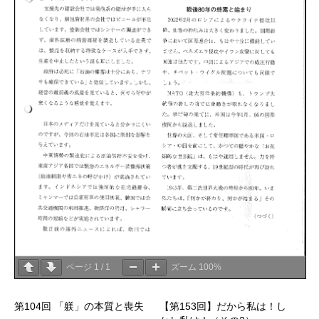
ページ
1
/
1
ズーム
100%
第104回 「躾」の本質と喪失
【第153回】だから私は！し