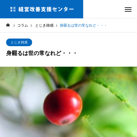
コラム
とじき雑感
身罷るは世の常なれど・・・
とじき雑感
身罷るは世の常なれど・・・