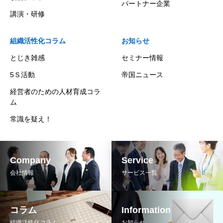
パートナー企業
講演・研修
組織活性化コラム
お知らせ
とじき雑感
セミナー情報
5Ｓ活動
帝国ニュース
経営者のための人材育成コラ
ム
常識を疑え！
Company
Service
会社情報
サービス一覧
コラム
Information
組織活性化コラム
お知らせ