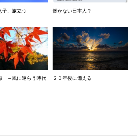
息子、旅立つ
働かない日本人？
録 ～風に逆らう時代
２０年後に備える