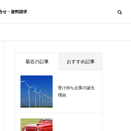
合せ・資料請求
ごあいさつ
最近の記事
おすすめ記事
当社代表からのごあいさつです。
受け待ち企業の誕生
理由
パートナー企業
講演・研修
と
私たちと協働している パートナー企業
組織活性化講演
改善クラブ
様のご紹介
から新人研修・
継続的意識改善
幹部育成研修な
を
ど