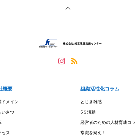
社概要
組織活性化コラム
業ドメイン
とじき雑感
あいさつ
5Ｓ活動
革
経営者のための人材育成コラ
クセス
常識を疑え！