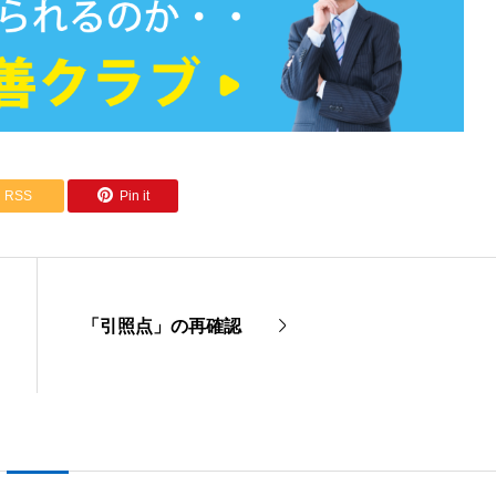
RSS
Pin it
「引照点」の再確認