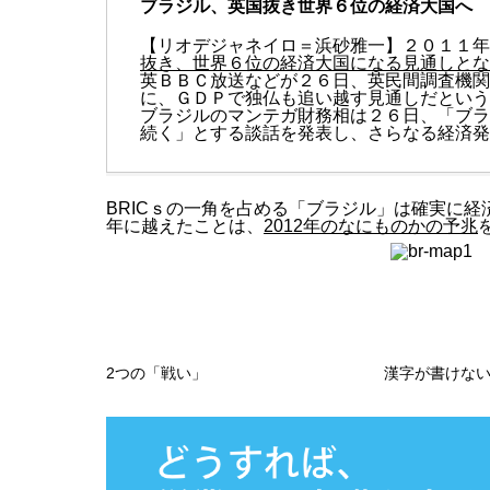
ブラジル、英国抜き世界６位の経済大国へ
【リオデジャネイロ＝浜砂雅一】２０１１年
抜き、世界６位の経済大国になる見通しとな
英ＢＢＣ放送などが２６日、英民間調査機関
に、ＧＤＰで独仏も追い越す見通しだという
ブラジルのマンテガ財務相は２６日、「ブラ
続く」とする談話を発表し、さらなる経済発
BRICｓの一角を占める「ブラジル」は確実に経
年に越えたことは、
2012年のなにものかの予兆
2つの「戦い」
漢字が書けな