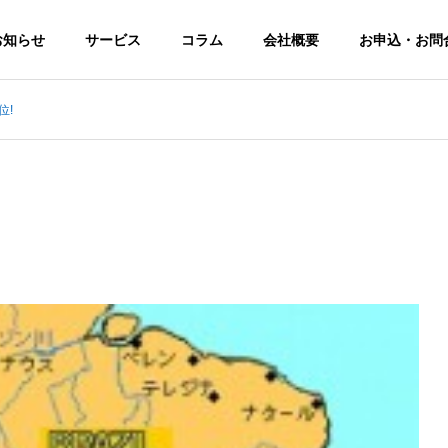
お知らせ
サービス
コラム
会社概要
お申込・お問
位!
ン
会社概要
当社をご紹介
採用活動プロ
沿革
化プ
ジェクト
みらい塾
創業20年を迎え、時代に合わせた人
セスです
ト
組織の活性化を
未来に向けた
「未来の可能
を
「人財獲得」を
性」を経営者と
「今」始める
ともに創る