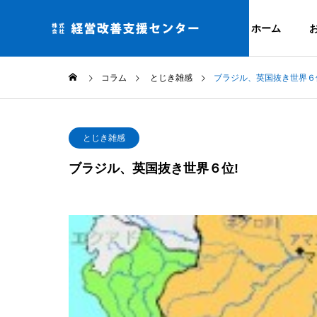
ホーム
コラム
とじき雑感
ブラジル、英国抜き世界６
事業ドメイ
とじき雑感
私たちの考え方
ブラジル、英国抜き世界６位!
Service
Company
サービス
企業情報
アクセス
組織活性
当社までのアク
ロジェク
5S活動で組織
動かす