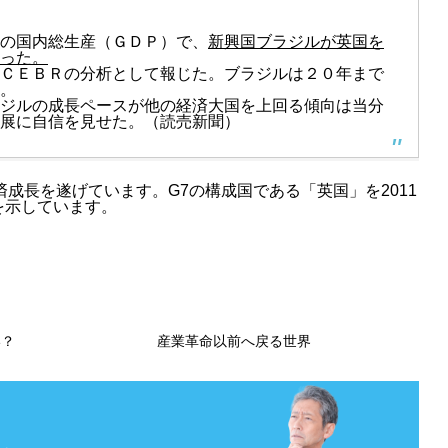
の国内総生産（ＧＤＰ）で、
新興国ブラジルが英国を
った。
ＣＥＢＲの分析として報じた。ブラジルは２０年まで
。
ジルの成長ペースが他の経済大国を上回る傾向は当分
展に自信を見せた。（読売新聞）
済成長を遂げています。G7の構成国である「英国」を2011
を示しています。
い？
産業革命以前へ戻る世界